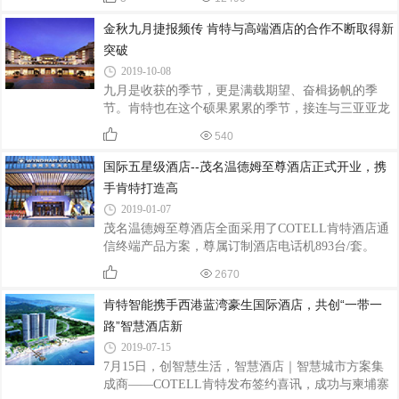
化体验，大大提升客人的入住体验，提高酒店的入住
率！
金秋九月捷报频传 肯特与高端酒店的合作不断取得新
突破
2019-10-08
九月是收获的季节，更是满载期望、奋楫扬帆的季
节。肯特也在这个硕果累累的季节，接连与三亚亚龙
湾万豪度假酒店、北海温德姆酒店、安顺澳维酒店&
540
华美达广场酒店.......
国际五星级酒店--茂名温德姆至尊酒店正式开业，携
手肯特打造高
2019-01-07
茂名温德姆至尊酒店全面采用了COTELL肯特酒店通
信终端产品方案，尊属订制酒店电话机893台/套。
COTELL肯特为其尊属订制电话机外观颜色、面板材
2670
质、面板内容，以及酒店服务一键通，融合酒店客房
风格特色.......
肯特智能携手西港蓝湾豪生国际酒店，共创“一带一
路”智慧酒店新
2019-07-15
7月15日，创智慧生活，智慧酒店｜智慧城市方案集
成商——COTELL肯特发布签约喜讯，成功与柬埔寨