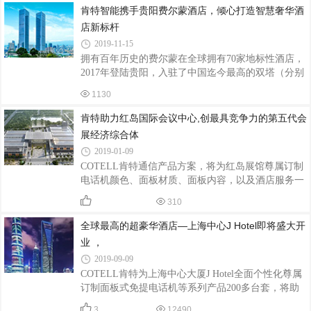
云天大酒店，打造龙南首家集住宿、餐饮、商务、娱
肯特智能携手贵阳费尔蒙酒店，倾心打造智慧奢华酒
乐、健身为一体的五星级标准智慧酒店……
店新标杆
2019-11-15
拥有百年历史的费尔蒙在全球拥有70家地标性酒店，
2017年登陆贵阳，入驻了中国迄今最高的双塔（分别
为334.35米和406米）地标建筑“贵阳国际贸易中心”B
1130
座，便刷新了.......
肯特助力红岛国际会议中心,创最具竞争力的第五代会
展经济综合体
2019-01-09
COTELL肯特通信产品方案，将为红岛展馆尊属订制
电话机颜色、面板材质、面板内容，以及酒店服务一
键通，其中酒店客房USB充电话机CH908A-USB，拥
310
有苹果、安卓及Type-c等充电插头，能为客人.......
全球最高的超豪华酒店—上海中心J Hotel即将盛大开
业 ，
2019-09-09
COTELL肯特为上海中心大厦J Hotel全面个性化尊属
订制面板式免提电话机等系列产品200多台套，将助
力其营造舒适豪华的客房环境，给客人带来全新智能
3
12490