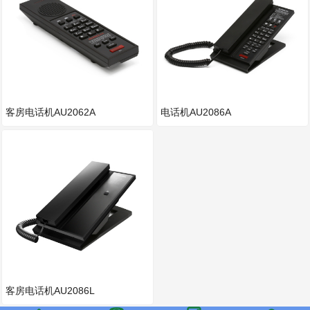
客房电话机AU2062A
电话机AU2086A
客房电话机AU2086L