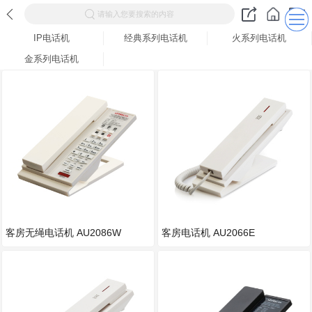
请输入您要搜索的内容
IP电话机
经典系列电话机
火系列电话机
金系列电话机
客房无绳电话机 AU2086W
客房电话机 AU2066E